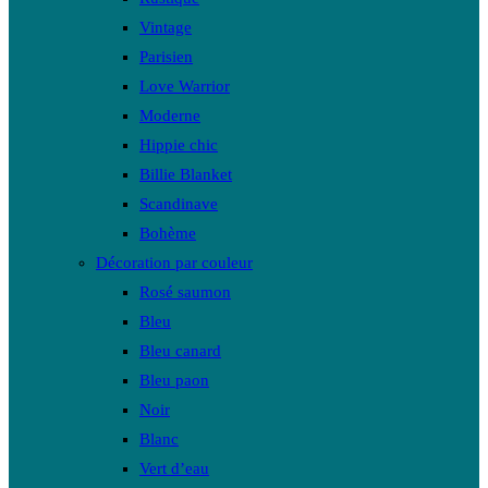
Vintage
Parisien
Love Warrior
Moderne
Hippie chic
Billie Blanket
Scandinave
Bohème
Décoration par couleur
Rosé saumon
Bleu
Bleu canard
Bleu paon
Noir
Blanc
Vert d’eau