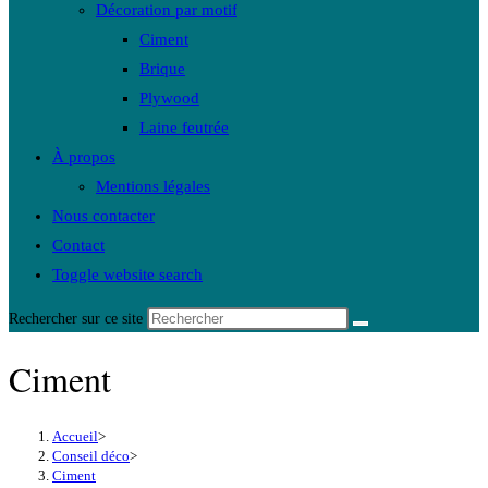
Décoration par motif
Ciment
Brique
Plywood
Laine feutrée
À propos
Mentions légales
Nous contacter
Contact
Toggle website search
Rechercher sur ce site
Ciment
Accueil
>
Conseil déco
>
Ciment