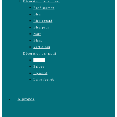
Décoration par couleur
Rosé saumon
Bleu
Bleu canard
Bleu paon
Noir
Blanc
Vert d’eau
Décoration par motif
Ciment
Brique
Plywood
Laine feutrée
À propos