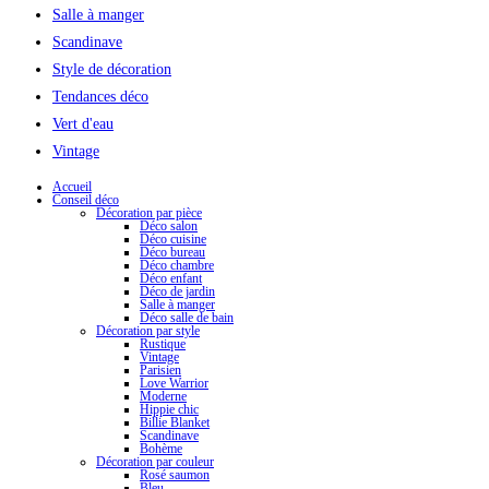
Salle à manger
Scandinave
Style de décoration
Tendances déco
Vert d'eau
Vintage
Accueil
Conseil déco
Décoration par pièce
Déco salon
Déco cuisine
Déco bureau
Déco chambre
Déco enfant
Déco de jardin
Salle à manger
Déco salle de bain
Décoration par style
Rustique
Vintage
Parisien
Love Warrior
Moderne
Hippie chic
Billie Blanket
Scandinave
Bohème
Décoration par couleur
Rosé saumon
Bleu